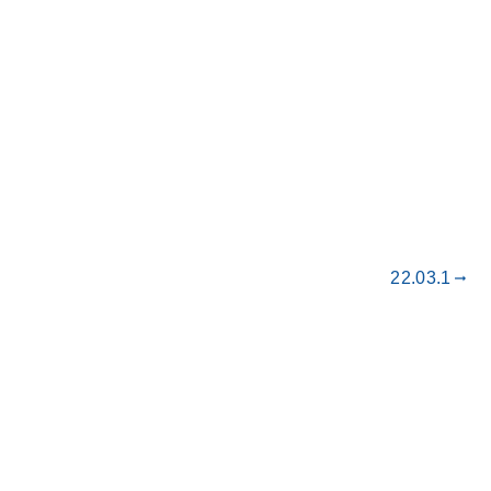
22.03.1
gdoc_arrow_right_alt