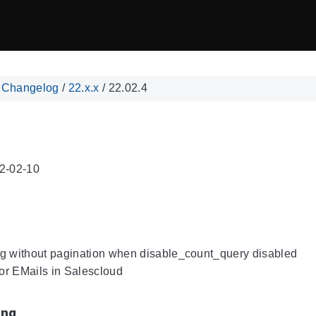
/
Changelog
/
22.x.x
/
22.02.4
2-02-10
ng without pagination when disable_count_query disabled
 for EMails in Salescloud
ing