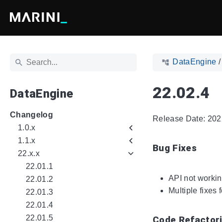
DataEngine
22.02.4
DataEngine
Changelog
Release Date: 202
1.0.x
1.1.x
Bug Fixes
22.x.x
22.01.1
API not worki
22.01.2
Multiple fixes
22.01.3
22.01.4
22.01.5
Code Refactor