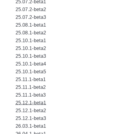
25.07.2-beta1
25.07.2-beta2
25.07.2-beta3
25.08.1-beta1
25.08.1-beta2
25.10.1-beta1
25.10.1-beta2
25.10.1-beta3
25.10.1-beta4
25.10.1-beta5
25.11.1-beta1
25.11.1-beta2
25.11.1-beta3
25.12.1-beta1
25.12.1-beta2
25.12.1-beta3
26.03.1-beta1
26.04.1-beta1