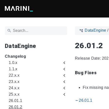
DataEngine
26.01.2
DataEngine
Changelog
Release Date: 202
1.0.x
1.1.x
Bug Fixes
22.x.x
23.x.x
Fix missing na
24.x.x
25.x.x
26.01.1
gdoc_arrow_left_alt
26.01.1
26.01.2