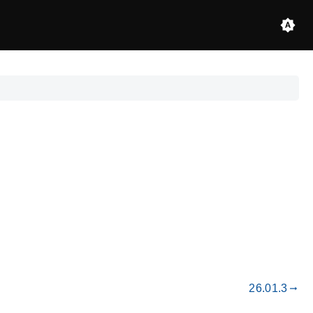
26.01.3
gdoc_arrow_right_alt