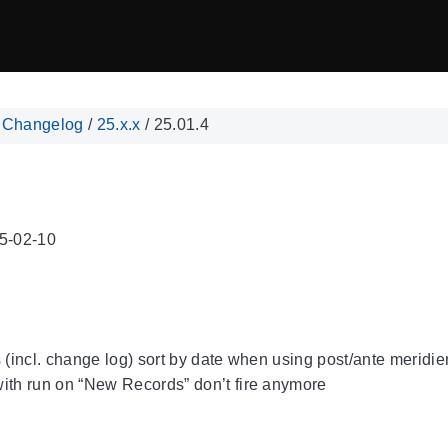
/
Changelog
/
25.x.x
/
25.01.4
5-02-10
s (incl. change log) sort by date when using post/ante meridie
ith run on “New Records” don’t fire anymore