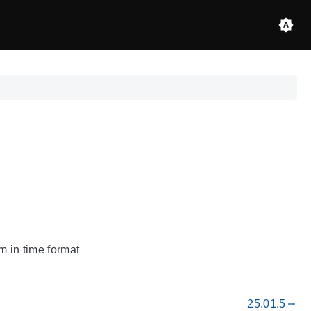
m in time format
25.01.5
gdoc_arrow_right_alt