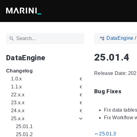
DataEngine
25.01.4
DataEngine
Changelog
Release Date: 202
1.0.x
1.1.x
Bug Fixes
22.x.x
23.x.x
Fix data table
24.x.x
Fix Workflow w
25.x.x
25.01.1
25.01.3
gdoc_arrow_left_alt
25.01.2