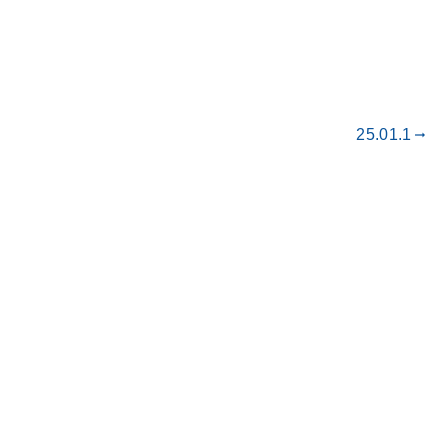
25.01.1
gdoc_arrow_right_alt