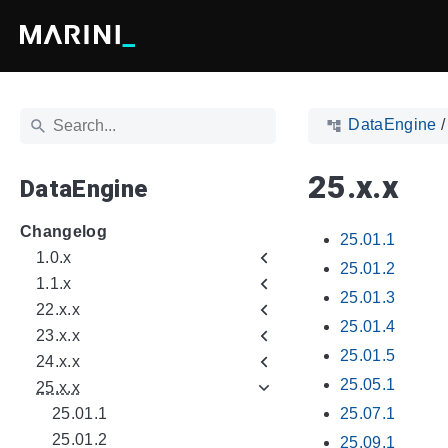
DataEngine
25.x.x
DataEngine
Changelog
25.01.1
1.0.x
25.01.2
1.1.x
25.01.3
22.x.x
25.01.4
23.x.x
25.01.5
24.x.x
25.05.1
25.x.x
25.01.1
25.07.1
25.01.2
25.09.1