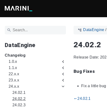
DataEngine
24.02.2
DataEngine
Changelog
Release Date: 202
1.0.x
1.1.x
Bug Fixes
22.x.x
23.x.x
Fix a little b
24.x.x
24.02.1
24.02.1
gdoc_arrow_left_alt
24.02.2
24.02.3