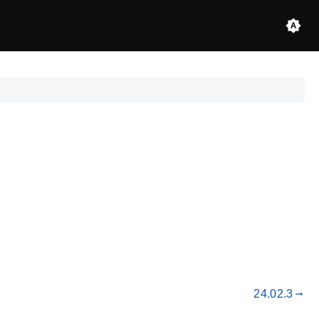
24.02.3
gdoc_arrow_right_alt